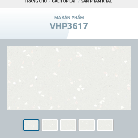
TRANG CHỦ
GẠCH ỐP LÁT
SẢN PHẨM KHÁC
DỰ Á
M
Ã
S
Ả
N
P
H
Ẩ
M
V
H
P
3
6
1
7
KÊNH PHÂN PHỐ
THƯ VIỆ
TIN SỰ KIỆN
TIN CHUYÊN MÔN
LIÊN HỆ - TƯ VẤ