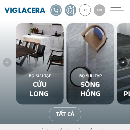
1900561582
TỰ THIẾT KẾ
EN
VỀ CHÚNG TÔ
GẠCH ỐP LÁT
BỘ SƯU TẬP
BỘ SƯU TẬP
CỬU
SÔNG
BÊ TÔNG KHÍ
LONG
HỒNG
P
NGÓI LỢP
TẤT CẢ
XUẤT KHẨU