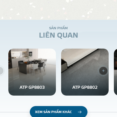
S
Ả
N
P
H
Ẩ
M
L
I
Ê
N
Q
U
A
N
ATP GP8803
ATP GP8802
XEM SẢN PHẨM KHÁC