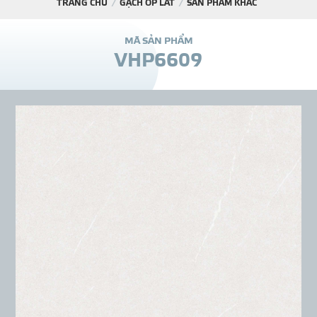
TRANG CHỦ
GẠCH ỐP LÁT
SẢN PHẨM KHÁC
DỰ Á
M
Ã
S
Ả
N
P
H
Ẩ
M
V
H
P
6
6
0
9
KÊNH PHÂN PHỐ
THƯ VIỆ
TIN SỰ KIỆN
TIN CHUYÊN MÔN
LIÊN HỆ - TƯ VẤ