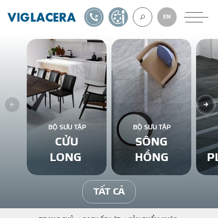
1900561582
TỰ THIẾT KẾ
EN
VỀ CHÚNG TÔ
GẠCH ỐP LÁT
BỘ SƯU TẬP
BỘ SƯU TẬP
CỬU
SÔNG
BÊ TÔNG KHÍ
LONG
HỒNG
P
NGÓI LỢP
TẤT CẢ
XUẤT KHẨU