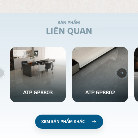
S
Ả
N
P
H
Ẩ
M
L
I
Ê
N
Q
U
A
N
ATP GP8803
ATP GP8802
XEM SẢN PHẨM KHÁC