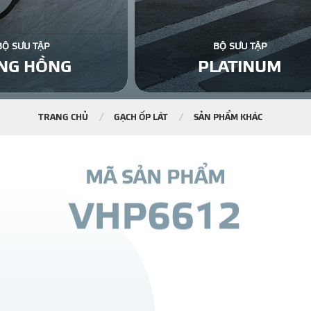
BỘ SƯU TẬP
BỘ SƯU TẬP
NG HỒNG
PLATINUM
TRANG CHỦ
GẠCH ỐP LÁT
SẢN PHẨM KHÁC
M
Ã
S
Ả
N
P
H
Ẩ
M
V
H
P
6
6
1
2