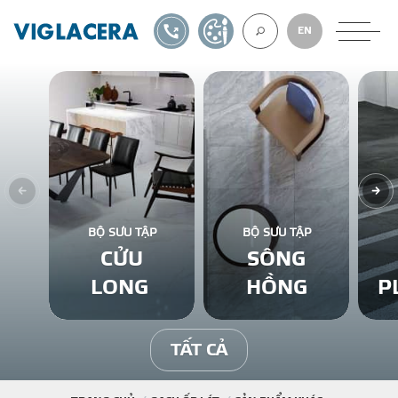
1900561582
TỰ THIẾT KẾ
EN
VỀ CHÚNG TÔ
GẠCH ỐP LÁT
BỘ SƯU TẬP
BỘ SƯU TẬP
CỬU
SÔNG
BÊ TÔNG KHÍ
LONG
HỒNG
P
NGÓI LỢP
TẤT CẢ
XUẤT KHẨU