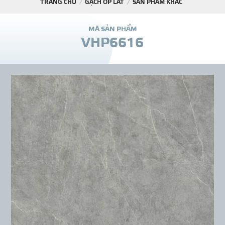
TRANG CHỦ
GẠCH ỐP LÁT
SẢN PHẨM KHÁC
DỰ Á
M
Ã
S
Ả
N
P
H
Ẩ
M
V
H
P
6
6
1
6
KÊNH PHÂN PHỐ
THƯ VIỆ
TIN SỰ KIỆN
TIN CHUYÊN MÔN
LIÊN HỆ - TƯ VẤ