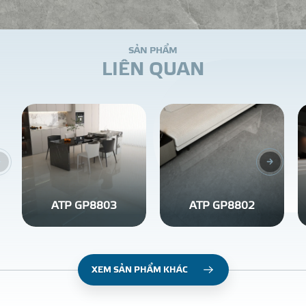
S
Ả
N
P
H
Ẩ
M
L
I
Ê
N
Q
U
A
N
ATP GP8803
ATP GP8802
XEM SẢN PHẨM KHÁC