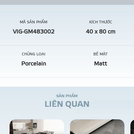
MÃ SẢN PHẨM
KÍCH THƯỚC
VIG-GM483002
40 x 80 cm
CHỦNG LOẠI
BỀ MẶT
Porcelain
Matt
S
Ả
N
P
H
Ẩ
M
L
I
Ê
N
Q
U
A
N