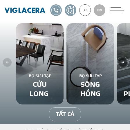
1900561582
TỰ THIẾT KẾ
EN
VỀ CHÚNG TÔ
GẠCH ỐP LÁT
BỘ SƯU TẬP
BỘ SƯU TẬP
CỬU
SÔNG
BÊ TÔNG KHÍ
LONG
HỒNG
P
NGÓI LỢP
TẤT CẢ
XUẤT KHẨU