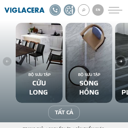
1900561582
TỰ THIẾT KẾ
EN
VỀ CHÚNG TÔ
GẠCH ỐP LÁT
BỘ SƯU TẬP
BỘ SƯU TẬP
CỬU
SÔNG
BÊ TÔNG KHÍ
LONG
HỒNG
P
NGÓI LỢP
TẤT CẢ
XUẤT KHẨU