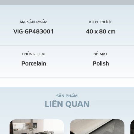
MÃ SẢN PHẨM
KÍCH THƯỚC
VIG-GP483001
40 x 80 cm
CHỦNG LOẠI
BỀ MẶT
Porcelain
Polish
S
Ả
N
P
H
Ẩ
M
L
I
Ê
N
Q
U
A
N