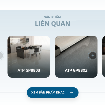
S
Ả
N
P
H
Ẩ
M
L
I
Ê
N
Q
U
A
N
ATP GP8803
ATP GP8802
XEM SẢN PHẨM KHÁC