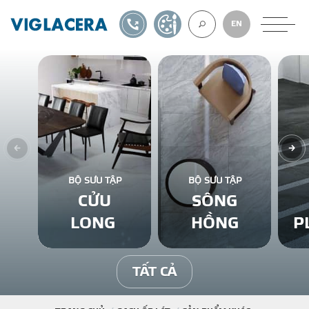
1900561582
TỰ THIẾT KẾ
EN
VỀ CHÚNG TÔ
GẠCH ỐP LÁT
BỘ SƯU TẬP
BỘ SƯU TẬP
CỬU
SÔNG
BÊ TÔNG KHÍ
LONG
HỒNG
P
NGÓI LỢP
TẤT CẢ
XUẤT KHẨU