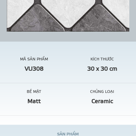
MÃ SẢN PHẨM
KÍCH THƯỚC
VU308
30 x 30 cm
BỀ MẶT
CHỦNG LOẠI
Matt
Ceramic
S
Ả
N
P
H
Ẩ
M