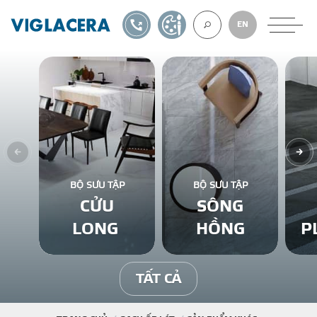
1900561582
TỰ THIẾT KẾ
EN
VỀ CHÚNG TÔ
GẠCH ỐP LÁT
BỘ SƯU TẬP
BỘ SƯU TẬP
CỬU
SÔNG
BÊ TÔNG KHÍ
LONG
HỒNG
P
NGÓI LỢP
TẤT CẢ
XUẤT KHẨU