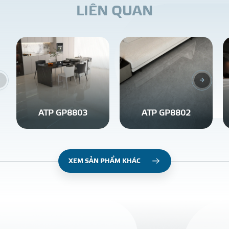
L
I
Ê
N
Q
U
A
N
ATP GP8803
ATP GP8802
XEM SẢN PHẨM KHÁC