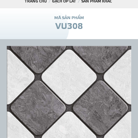
TRANG CHỦ
GẠCH ỐP LÁT
SẢN PHẨM KHÁC
DỰ Á
M
Ã
S
Ả
N
P
H
Ẩ
M
V
U
3
0
8
KÊNH PHÂN PHỐ
THƯ VIỆ
TIN SỰ KIỆN
TIN CHUYÊN MÔN
LIÊN HỆ - TƯ VẤ