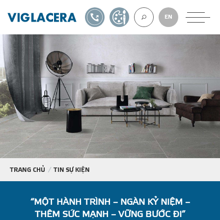
1900561582
TỰ THIẾT KẾ
EN
VỀ CHÚNG TÔ
GẠCH ỐP LÁT
BÊ TÔNG KHÍ
NGÓI LỢP
TRANG CHỦ
TIN SỰ KIỆN
XUẤT KHẨU
“MỘT HÀNH TRÌNH – NGÀN KỶ NIỆM –
THÊM SỨC MẠNH – VỮNG BƯỚC ĐI”