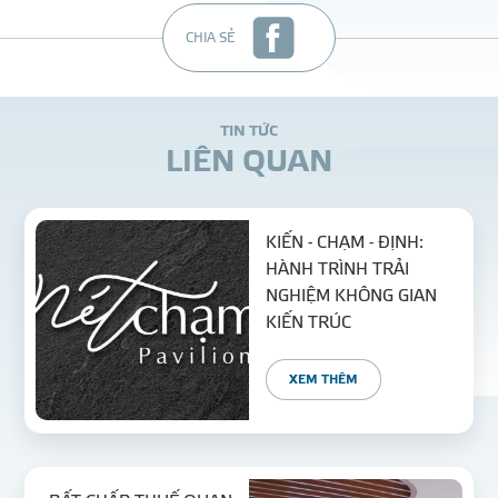
CHIA SẺ
T
I
N
T
Ứ
C
L
I
Ê
N
Q
U
A
N
KIẾN - CHẠM - ĐỊNH:
HÀNH TRÌNH TRẢI
NGHIỆM KHÔNG GIAN
KIẾN TRÚC
XEM THÊM