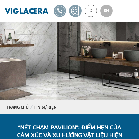
1900561582
TỰ THIẾT KẾ
EN
VỀ CHÚNG TÔ
GẠCH ỐP LÁT
BÊ TÔNG KHÍ
NGÓI LỢP
TRANG CHỦ
TIN SỰ KIỆN
XUẤT KHẨU
“NÉT CHẠM PAVILION”: ĐIỂM HẸN CỦA
CẢM XÚC VÀ XU HƯỚNG VẬT LIỆU HIỆN