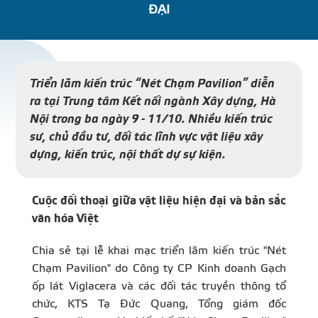
ĐẠI
DỰ Á
KÊNH PHÂN PHỐ
Triển lãm kiến trúc “Nét Chạm Pavilion” diễn
ra tại Trung tâm Kết nối ngành Xây dựng, Hà
THƯ VIỆ
Nội trong ba ngày 9 - 11/10. Nhiều kiến trúc
sư, chủ đầu tư, đối tác lĩnh vực vật liệu xây
dựng, kiến trúc, nội thất dự sự kiện.
TIN SỰ KIỆN
Cuộc đối thoại giữa vật liệu hiện đại và bản sắc
văn hóa Việt
TIN CHUYÊN MÔN
Chia sẻ tại lễ khai mạc triển lãm kiến trúc "Nét
Chạm Pavilion" do Công ty CP Kinh doanh Gạch
ốp lát Viglacera và các đối tác truyền thông tổ
LIÊN HỆ - TƯ VẤ
chức, KTS Tạ Đức Quang, Tổng giám đốc