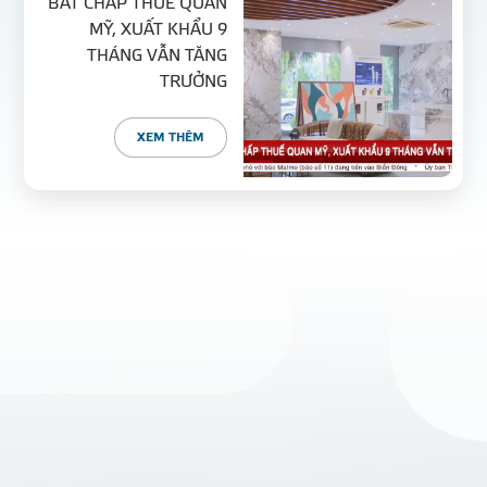
BẤT CHẤP THUẾ QUAN
MỸ, XUẤT KHẨU 9
THÁNG VẪN TĂNG
TRƯỞNG
XEM THÊM