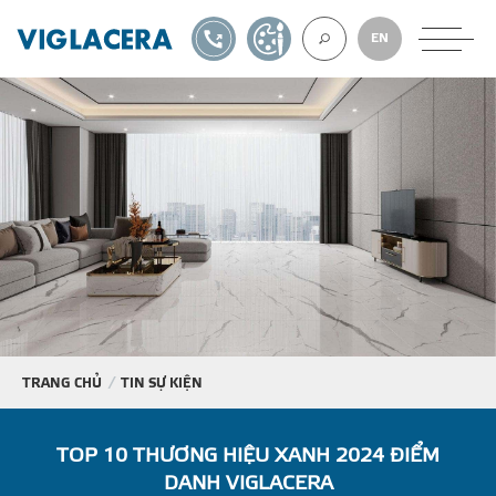
1900561582
TỰ THIẾT KẾ
EN
VỀ CHÚNG TÔ
GẠCH ỐP LÁT
BÊ TÔNG KHÍ
NGÓI LỢP
TRANG CHỦ
TIN SỰ KIỆN
XUẤT KHẨU
TOP 10 THƯƠNG HIỆU XANH 2024 ĐIỂM
DANH VIGLACERA