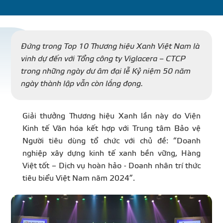
DỰ Á
KÊNH PHÂN PHỐ
Đứng trong Top 10 Thương hiệu Xanh Việt Nam là
vinh dự đến với Tổng công ty Viglacera – CTCP
trong những ngày dư âm đại lễ Kỷ niệm 50 năm
THƯ VIỆ
ngày thành lập vẫn còn lắng đọng.
Giải thưởng Thương hiệu Xanh lần này do Viện
Kinh tế Văn hóa kết hợp với Trung tâm Bảo vệ
TIN SỰ KIỆN
Người tiêu dùng tổ chức với chủ đề: “Doanh
nghiệp xây dựng kinh tế xanh bền vững, Hàng
TIN CHUYÊN MÔN
Việt tốt – Dịch vụ hoàn hảo - Doanh nhân trí thức
tiêu biểu Việt Nam năm 2024”.
LIÊN HỆ - TƯ VẤ