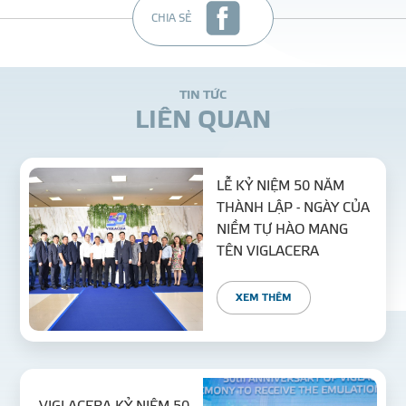
CHIA SẺ
T
I
N
T
Ứ
C
L
I
Ê
N
Q
U
A
N
LỄ KỶ NIỆM 50 NĂM
THÀNH LẬP - NGÀY CỦA
NIỀM TỰ HÀO MANG
TÊN VIGLACERA
XEM THÊM