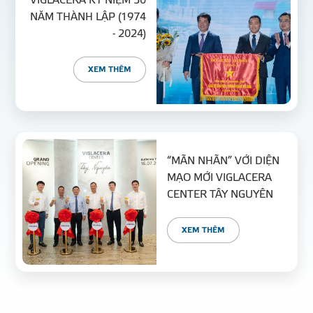
VIGLACERA KỶ NIỆM 50
NĂM THÀNH LẬP (1974
- 2024)
XEM THÊM
“MÃN NHÃN” VỚI DIỆN
MẠO MỚI VIGLACERA
CENTER TÂY NGUYÊN
XEM THÊM