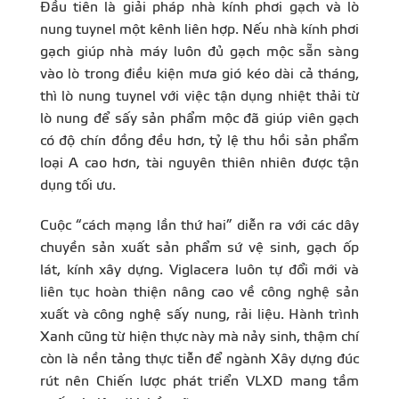
Đầu tiên là giải pháp nhà kính phơi gạch và lò
nung tuynel một kênh liên hợp. Nếu nhà kính phơi
gạch giúp nhà máy luôn đủ gạch mộc sẵn sàng
vào lò trong điều kiện mưa gió kéo dài cả tháng,
thì lò nung tuynel với việc tận dụng nhiệt thải từ
lò nung để sấy sản phẩm mộc đã giúp viên gạch
có độ chín đồng đều hơn, tỷ lệ thu hồi sản phẩm
loại A cao hơn, tài nguyên thiên nhiên được tận
dụng tối ưu.
Cuộc “cách mạng lần thứ hai” diễn ra với các dây
chuyền sản xuất sản phẩm sứ vệ sinh, gạch ốp
lát, kính xây dựng. Viglacera luôn tự đổi mới và
liên tục hoàn thiện nâng cao về công nghệ sản
xuất và công nghệ sấy nung, rải liệu. Hành trình
Xanh cũng từ hiện thực này mà nảy sinh, thậm chí
còn là nền tảng thực tiễn để ngành Xây dựng đúc
rút nên Chiến lược phát triển VLXD mang tầm