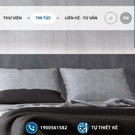
THƯ VIỆN
TIN TỨC
LIÊN HỆ - TƯ VẤN
EN
TÌM
KIẾM...
1900561582
TỰ THIẾT KẾ