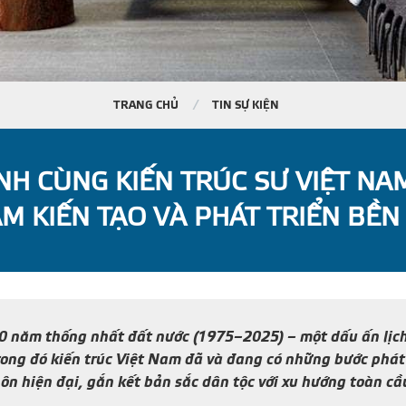
TRANG CHỦ
TIN SỰ KIỆN
NH CÙNG KIẾN TRÚC SƯ VIỆT NA
M KIẾN TẠO VÀ PHÁT TRIỂN BỀN
năm thống nhất đất nước (1975–2025) – một dấu ấn lịch 
 trong đó kiến trúc Việt Nam đã và đang có những bước ph
ôn hiện đại, gắn kết bản sắc dân tộc với xu hướng toàn cầ