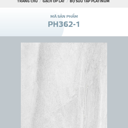
TRANG CHỦ
GẠCH ỐP LÁT
BỘ SƯU TẬP PLATINUM
DỰ Á
M
Ã
S
Ả
N
P
H
Ẩ
M
P
H
3
6
2
-
1
KÊNH PHÂN PHỐ
THƯ VIỆ
TIN SỰ KIỆN
TIN CHUYÊN MÔN
LIÊN HỆ - TƯ VẤ