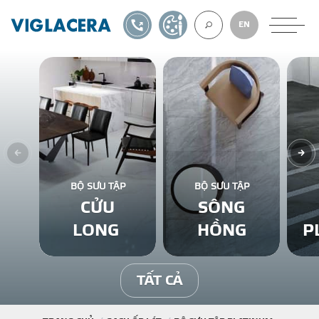
1900561582
TỰ THIẾT KẾ
EN
VỀ CHÚNG TÔ
GẠCH ỐP LÁT
BỘ SƯU TẬP
BỘ SƯU TẬP
CỬU
SÔNG
BÊ TÔNG KHÍ
LONG
HỒNG
P
NGÓI LỢP
TẤT CẢ
XUẤT KHẨU