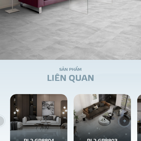
S
Ả
N
P
H
Ẩ
M
L
I
Ê
N
Q
U
A
N