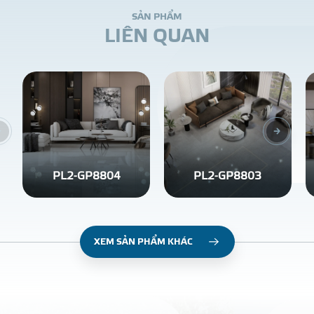
S
Ả
N
P
H
Ẩ
M
L
I
Ê
N
Q
U
A
N
PL2-GP8804
PL2-GP8803
XEM SẢN PHẨM KHÁC