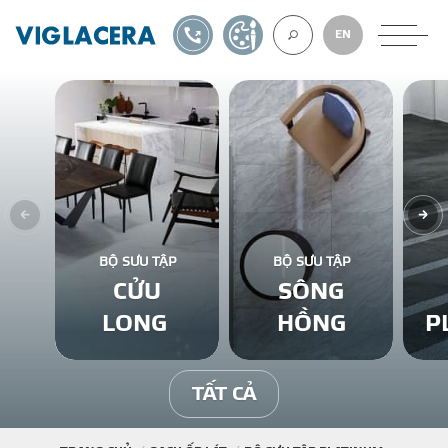
1900561582
TỰ THIẾT KẾ
EN
VỀ CHÚNG TÔ
GẠCH ỐP LÁT
BỘ SƯU TẬP
BỘ SƯU TẬP
CỬU
SÔNG
BÊ TÔNG KHÍ
LONG
HỒNG
P
NGÓI LỢP
TẤT CẢ
XUẤT KHẨU