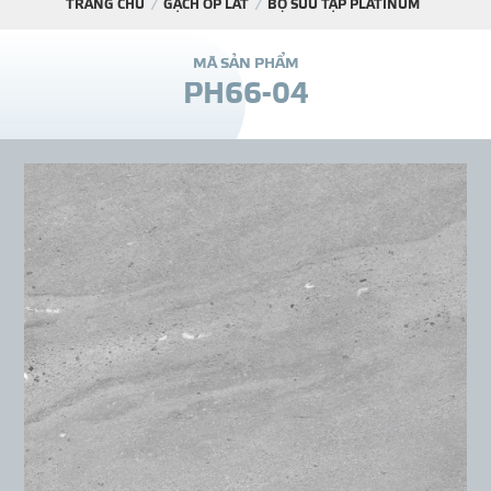
TRANG CHỦ
GẠCH ỐP LÁT
BỘ SƯU TẬP PLATINUM
DỰ Á
M
Ã
S
Ả
N
P
H
Ẩ
M
P
H
6
6
-
0
4
KÊNH PHÂN PHỐ
THƯ VIỆ
TIN SỰ KIỆN
TIN CHUYÊN MÔN
LIÊN HỆ - TƯ VẤ