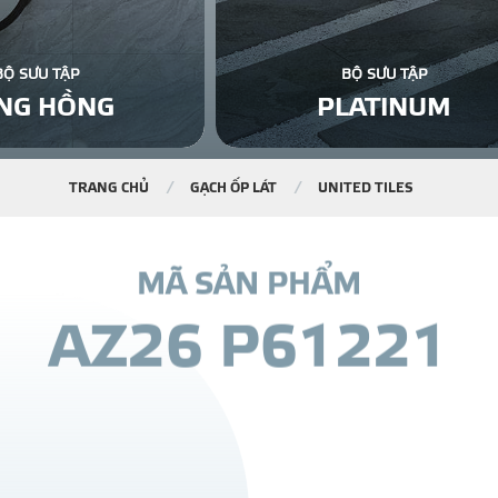
BỘ SƯU TẬP
BỘ SƯU TẬP
NG HỒNG
PLATINUM
TRANG CHỦ
GẠCH ỐP LÁT
UNITED TILES
M
Ã
S
Ả
N
P
H
Ẩ
M
A
Z
2
6
P
6
1
2
2
1