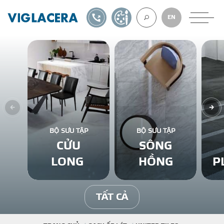
1900561582
TỰ THIẾT KẾ
EN
VỀ CHÚNG TÔ
GẠCH ỐP LÁT
BỘ SƯU TẬP
BỘ SƯU TẬP
CỬU
SÔNG
BÊ TÔNG KHÍ
LONG
HỒNG
P
NGÓI LỢP
TẤT CẢ
XUẤT KHẨU