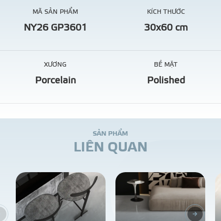
MÃ SẢN PHẨM
KÍCH THƯỚC
NY26 GP3601
30x60 cm
XƯƠNG
BỀ MẶT
Porcelain
Polished
S
Ả
N
P
H
Ẩ
M
L
I
Ê
N
Q
U
A
N