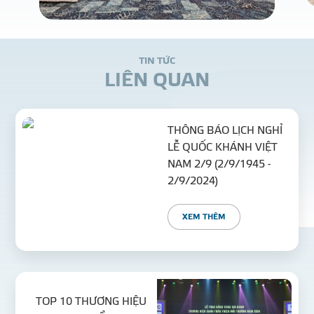
T
I
N
T
Ứ
C
L
I
Ê
N
Q
U
A
N
THÔNG BÁO LỊCH NGHỈ
LỄ QUỐC KHÁNH VIỆT
NAM 2/9 (2/9/1945 -
2/9/2024)
XEM THÊM
TOP 10 THƯƠNG HIỆU