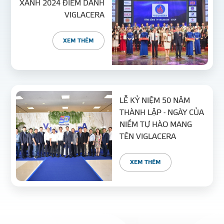
XANH 2024 ĐIỂM DANH
VIGLACERA
XEM THÊM
LỄ KỶ NIỆM 50 NĂM
THÀNH LẬP - NGÀY CỦA
NIỀM TỰ HÀO MANG
TÊN VIGLACERA
XEM THÊM