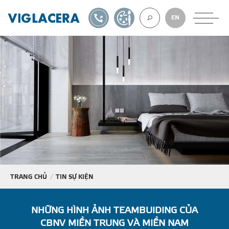
1900561582
TỰ THIẾT KẾ
EN
VỀ CHÚNG TÔ
GẠCH ỐP LÁT
BÊ TÔNG KHÍ
NGÓI LỢP
TRANG CHỦ
TIN SỰ KIỆN
XUẤT KHẨU
NHỮNG HÌNH ẢNH TEAMBUIDING CỦA
CBNV MIỀN TRUNG VÀ MIỀN NAM