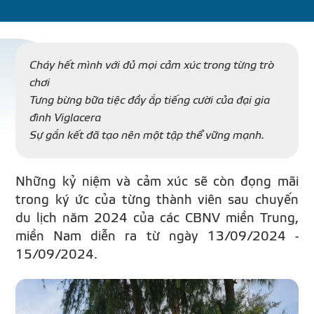
DỰ Á
KÊNH PHÂN PHỐ
Cháy hết mình với đủ mọi cảm xúc trong từng trò
chơi
Tưng bừng bữa tiệc đầy ắp tiếng cười của đại gia
THƯ VIỆ
đình Viglacera
Sự gắn kết đã tạo nên một tập thể vững mạnh.
Những kỷ niệm và cảm xúc sẽ còn đọng mãi
TIN SỰ KIỆN
trong ký ức của từng thành viên sau chuyến
du lịch năm 2024 của các CBNV miền Trung,
TIN CHUYÊN MÔN
miền Nam diễn ra từ ngày 13/09/2024 -
15/09/2024.
LIÊN HỆ - TƯ VẤ