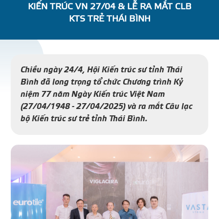
KIẾN TRÚC VN 27/04 & LỄ RA MẮT CLB
DỰ Á
KTS TRẺ THÁI BÌNH
KÊNH PHÂN PHỐ
Chiều ngày 24/4, Hội Kiến trúc sư tỉnh Thái
THƯ VIỆ
Bình đã long trọng tổ chức Chương trình Kỷ
niệm 77 năm Ngày Kiến trúc Việt Nam
(27/04/1948 - 27/04/2025) và ra mắt Câu lạc
bộ Kiến trúc sư trẻ tỉnh Thái Bình.
TIN SỰ KIỆN
TIN CHUYÊN MÔN
LIÊN HỆ - TƯ VẤ