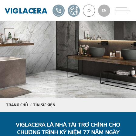
1900561582
TỰ THIẾT KẾ
EN
VỀ CHÚNG TÔ
GẠCH ỐP LÁT
BÊ TÔNG KHÍ
NGÓI LỢP
TRANG CHỦ
TIN SỰ KIỆN
XUẤT KHẨU
VIGLACERA LÀ NHÀ TÀI TRỢ CHÍNH CHO
CHƯƠNG TRÌNH KỶ NIỆM 77 NĂM NGÀY