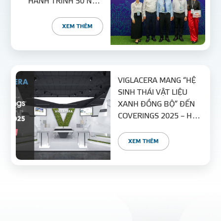
HÀNH TRÌNH 50 NĂM
KIẾN TẠO VÀ PHÁT
TRIỂN BỀN VỮNG
XEM THÊM
VIGLACERA MANG “HỆ
SINH THÁI VẬT LIỆU
XANH ĐỒNG BỘ” ĐẾN
COVERINGS 2025 – HỘI
CHỢ VLXD LỚN NHẤT
BẮC MỸ
XEM THÊM