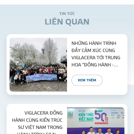
T
I
N
T
Ứ
C
L
I
Ê
N
Q
U
A
N
NHỮNG HÀNH TRÌNH
ĐẦY CẢM XÚC CÙNG
VIGLACERA TỚI TRUNG
HOA “ĐỒNG HÀNH -
GẮN KẾT - VỮNG BƯỚC -
VƯƠN XA”
XEM THÊM
VIGLACERA ĐỒNG
HÀNH CÙNG KIẾN TRÚC
SƯ VIỆT NAM TRONG