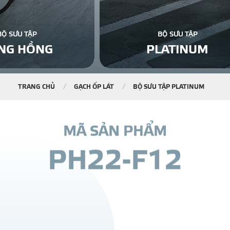
BỘ SƯU TẬP
BỘ SƯU TẬP
NG HỒNG
PLATINUM
TRANG CHỦ
GẠCH ỐP LÁT
BỘ SƯU TẬP PLATINUM
M
Ã
S
Ả
N
P
H
Ẩ
M
P
H
2
2
-
F
1
2