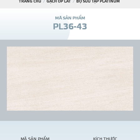
TRANG CHỦ
GẠCH ỐP LÁT
BỘ SƯU TẬP PLATINUM
DỰ Á
M
Ã
S
Ả
N
P
H
Ẩ
M
P
L
3
6
-
4
3
KÊNH PHÂN PHỐ
THƯ VIỆ
TIN SỰ KIỆN
TIN CHUYÊN MÔN
LIÊN HỆ - TƯ VẤ
MÃ SẢN PHẨM
KÍCH THƯỚC