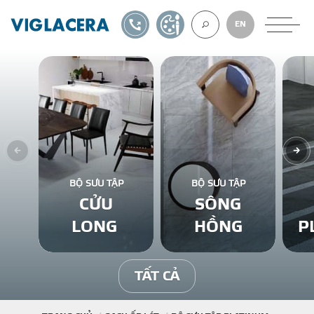
1900561582
TỰ THIẾT KẾ
EN
VỀ CHÚNG TÔ
GẠCH ỐP LÁT
BỘ SƯU TẬP
BỘ SƯU TẬP
CỬU
SÔNG
BÊ TÔNG KHÍ
LONG
HỒNG
P
NGÓI LỢP
TẤT CẢ
XUẤT KHẨU