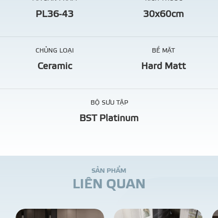
PL36-43
30x60cm
CHỦNG LOẠI
BỀ MẶT
Ceramic
Hard Matt
BỘ SƯU TẬP
BST Platinum
S
Ả
N
P
H
Ẩ
M
L
I
Ê
N
Q
U
A
N