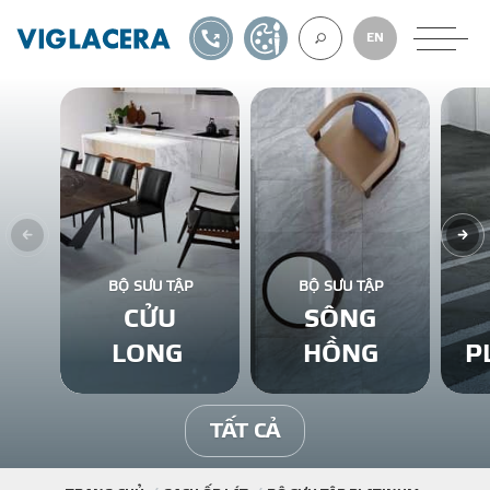
1900561582
TỰ THIẾT KẾ
EN
VỀ CHÚNG TÔ
GẠCH ỐP LÁT
BỘ SƯU TẬP
BỘ SƯU TẬP
CỬU
SÔNG
BÊ TÔNG KHÍ
LONG
HỒNG
P
NGÓI LỢP
TẤT CẢ
XUẤT KHẨU