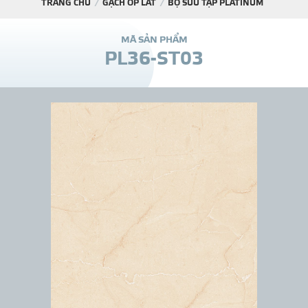
TRANG CHỦ
GẠCH ỐP LÁT
BỘ SƯU TẬP PLATINUM
DỰ Á
M
Ã
S
Ả
N
P
H
Ẩ
M
P
L
3
6
-
S
T
0
3
KÊNH PHÂN PHỐ
THƯ VIỆ
TIN SỰ KIỆN
TIN CHUYÊN MÔN
LIÊN HỆ - TƯ VẤ