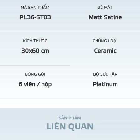
MÃ SẢN PHẨM
BỀ MẶT
PL36-ST03
Matt Satine
KÍCH THƯỚC
CHỦNG LOẠI
30x60 cm
Ceramic
ĐÓNG GÓI
BỘ SƯU TẬP
6 viên / hộp
Platinum
S
Ả
N
P
H
Ẩ
M
L
I
Ê
N
Q
U
A
N