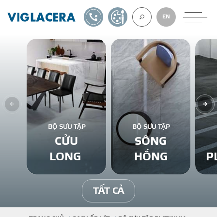
1900561582
TỰ THIẾT KẾ
EN
VỀ CHÚNG TÔ
GẠCH ỐP LÁT
BỘ SƯU TẬP
BỘ SƯU TẬP
CỬU
SÔNG
BÊ TÔNG KHÍ
LONG
HỒNG
P
NGÓI LỢP
TẤT CẢ
XUẤT KHẨU