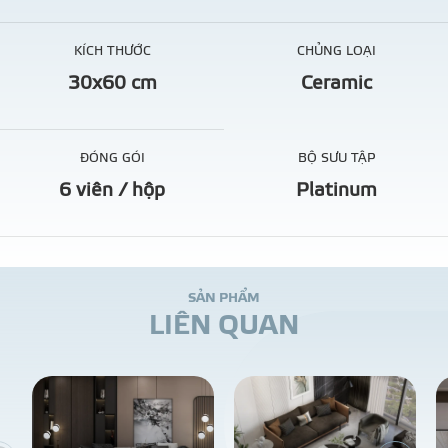
KÍCH THƯỚC
CHỦNG LOẠI
30x60 cm
Ceramic
ĐÓNG GÓI
BỘ SƯU TẬP
6 viên / hộp
Platinum
S
Ả
N
P
H
Ẩ
M
L
I
Ê
N
Q
U
A
N