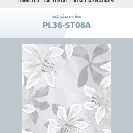
TRANG CHỦ
GẠCH ỐP LÁT
BỘ SƯU TẬP PLATINUM
DỰ Á
M
Ã
S
Ả
N
P
H
Ẩ
M
P
L
3
6
-
S
T
0
8
A
KÊNH PHÂN PHỐ
THƯ VIỆ
TIN SỰ KIỆN
TIN CHUYÊN MÔN
LIÊN HỆ - TƯ VẤ