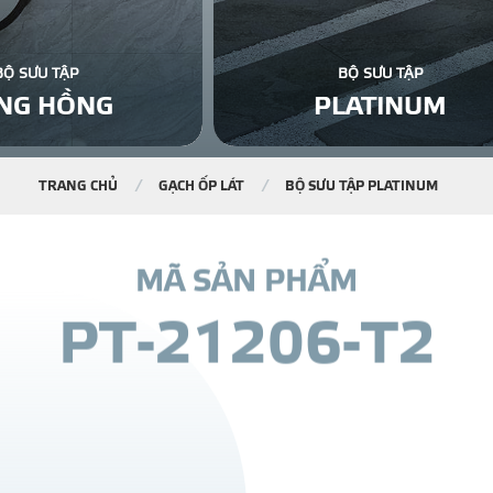
BỘ SƯU TẬP
BỘ SƯU TẬP
NG HỒNG
PLATINUM
TRANG CHỦ
GẠCH ỐP LÁT
BỘ SƯU TẬP PLATINUM
M
Ã
S
Ả
N
P
H
Ẩ
M
P
T
-
2
1
2
0
6
-
T
2