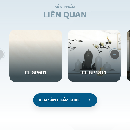
S
Ả
N
P
H
Ẩ
M
L
I
Ê
N
Q
U
A
N
CL-GP601
CL-GP4811
XEM SẢN PHẨM KHÁC