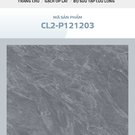
TRANG CHỦ
GẠCH ỐP LÁT
BỘ SƯU TẬP CỬU LONG
DỰ Á
M
Ã
S
Ả
N
P
H
Ẩ
M
C
L
2
-
P
1
2
1
2
0
3
KÊNH PHÂN PHỐ
THƯ VIỆ
TIN SỰ KIỆN
TIN CHUYÊN MÔN
LIÊN HỆ - TƯ VẤ