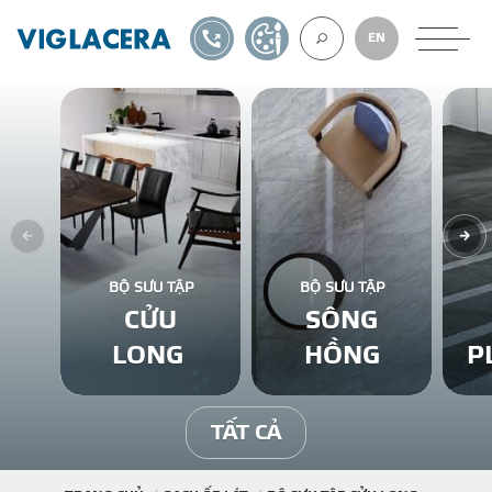
1900561582
TỰ THIẾT KẾ
EN
VỀ CHÚNG TÔ
GẠCH ỐP LÁT
BỘ SƯU TẬP
BỘ SƯU TẬP
CỬU
SÔNG
BÊ TÔNG KHÍ
LONG
HỒNG
P
NGÓI LỢP
TẤT CẢ
XUẤT KHẨU