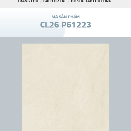
TRANG CHỦ
GẠCH ỐP LÁT
BỘ SƯU TẬP CỬU LONG
DỰ Á
M
Ã
S
Ả
N
P
H
Ẩ
M
C
L
2
6
P
6
1
2
2
3
KÊNH PHÂN PHỐ
THƯ VIỆ
TIN SỰ KIỆN
TIN CHUYÊN MÔN
LIÊN HỆ - TƯ VẤ