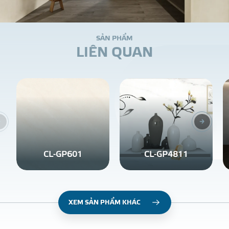
S
Ả
N
P
H
Ẩ
M
L
I
Ê
N
Q
U
A
N
CL-GP601
CL-GP4811
XEM SẢN PHẨM KHÁC