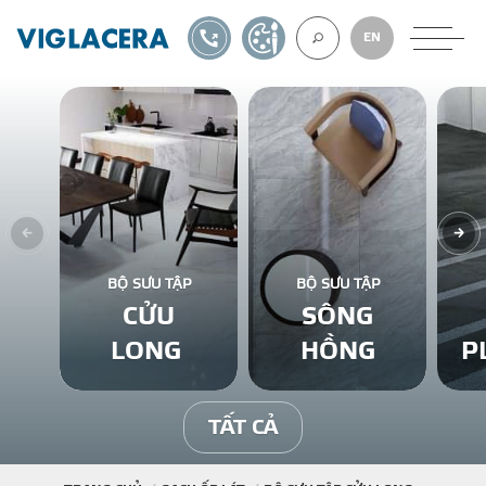
1900561582
TỰ THIẾT KẾ
EN
VỀ CHÚNG TÔ
GẠCH ỐP LÁT
BỘ SƯU TẬP
BỘ SƯU TẬP
CỬU
SÔNG
BÊ TÔNG KHÍ
LONG
HỒNG
P
NGÓI LỢP
TẤT CẢ
XUẤT KHẨU