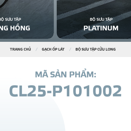
BỘ SƯU TẬP
BỘ SƯU TẬP
NG HỒNG
PLATINUM
TRANG CHỦ
GẠCH ỐP LÁT
BỘ SƯU TẬP CỬU LONG
M
Ã
S
Ả
N
P
H
Ẩ
M
:
C
L
2
5
-
P
1
0
1
0
0
2