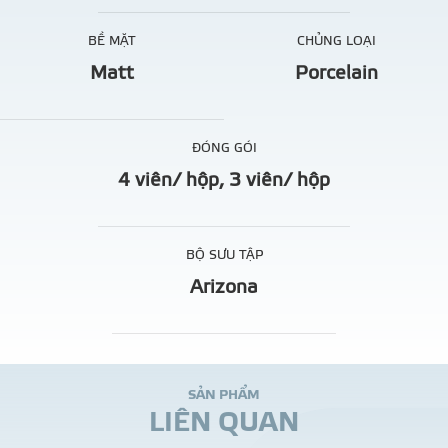
BỀ MẶT
CHỦNG LOẠI
Matt
Porcelain
ĐÓNG GÓI
4 viên/ hộp, 3 viên/ hộp
BỘ SƯU TẬP
Arizona
S
Ả
N
P
H
Ẩ
M
L
I
Ê
N
Q
U
A
N