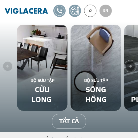
1900561582
TỰ THIẾT KẾ
EN
VỀ CHÚNG TÔ
GẠCH ỐP LÁT
BỘ SƯU TẬP
BỘ SƯU TẬP
CỬU
SÔNG
BÊ TÔNG KHÍ
LONG
HỒNG
P
NGÓI LỢP
TẤT CẢ
XUẤT KHẨU