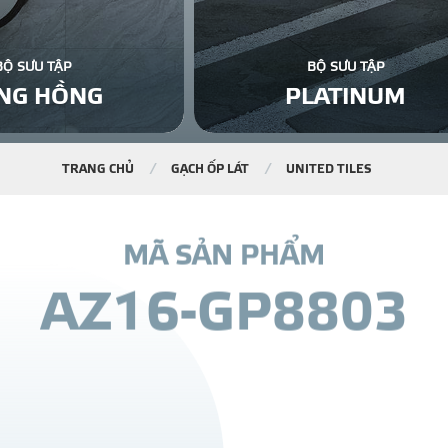
BỘ SƯU TẬP
BỘ SƯU TẬP
NG HỒNG
PLATINUM
TRANG CHỦ
GẠCH ỐP LÁT
UNITED TILES
M
Ã
S
Ả
N
P
H
Ẩ
M
A
Z
1
6
-
G
P
8
8
0
3