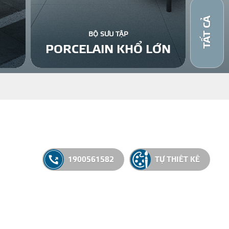
TẤT CẢ
BỘ SƯU TẬP
PORCELAIN KHỔ LỚN
1900561582
TỰ THIẾT KẾ