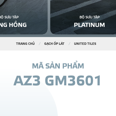
BỘ SƯU TẬP
BỘ SƯU TẬP
NG HỒNG
PLATINUM
TRANG CHỦ
GẠCH ỐP LÁT
UNITED TILES
M
Ã
S
Ả
N
P
H
Ẩ
M
A
Z
3
G
M
3
6
0
1