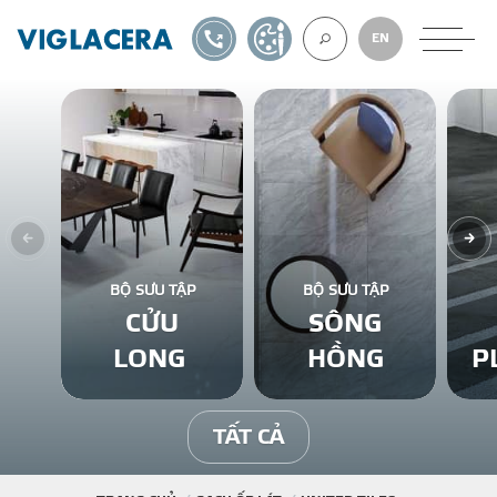
1900561582
TỰ THIẾT KẾ
EN
VỀ CHÚNG TÔ
GẠCH ỐP LÁT
BỘ SƯU TẬP
BỘ SƯU TẬP
CỬU
SÔNG
BÊ TÔNG KHÍ
LONG
HỒNG
P
NGÓI LỢP
TẤT CẢ
XUẤT KHẨU