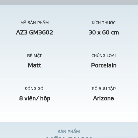
MÃ SẢN PHẨM
KÍCH THƯỚC
AZ3 GM3602
30 x 60 cm
BỀ MẶT
CHỦNG LOẠI
Matt
Porcelain
ĐÓNG GÓI
BỘ SƯU TẬP
8 viên/ hộp
Arizona
S
Ả
N
P
H
Ẩ
M