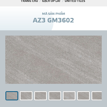
TRANG CHỦ
GẠCH ỐP LÁT
UNITED TILES
DỰ Á
M
Ã
S
Ả
N
P
H
Ẩ
M
A
Z
3
G
M
3
6
0
2
KÊNH PHÂN PHỐ
THƯ VIỆ
TIN SỰ KIỆN
TIN CHUYÊN MÔN
LIÊN HỆ - TƯ VẤ