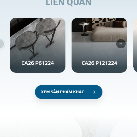
L
I
Ê
N
Q
U
A
N
CA26 P61224
CA26 P121224
XEM SẢN PHẨM KHÁC