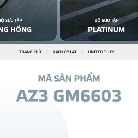
BỘ SƯU TẬP
BỘ SƯU TẬP
NG HỒNG
PLATINUM
TRANG CHỦ
GẠCH ỐP LÁT
UNITED TILES
M
Ã
S
Ả
N
P
H
Ẩ
M
A
Z
3
G
M
6
6
0
3