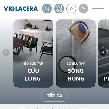
1900561582
TỰ THIẾT KẾ
EN
VỀ CHÚNG TÔ
GẠCH ỐP LÁT
BỘ SƯU TẬP
BỘ SƯU TẬP
CỬU
SÔNG
BÊ TÔNG KHÍ
LONG
HỒNG
P
NGÓI LỢP
TẤT CẢ
XUẤT KHẨU