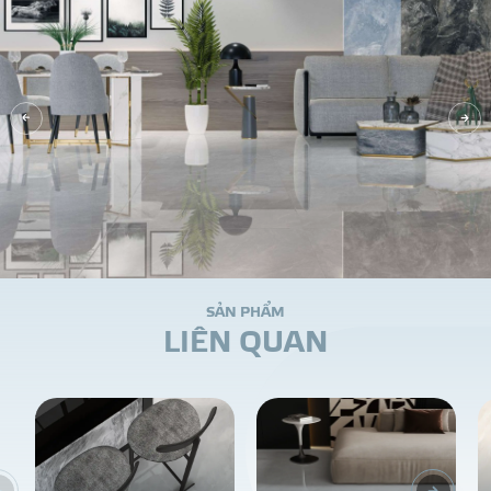
S
Ả
N
P
H
Ẩ
M
L
I
Ê
N
Q
U
A
N