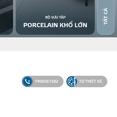
TẤT CẢ
BỘ SƯU TẬP
PORCELAIN KHỔ LỚN
1900561582
TỰ THIẾT KẾ