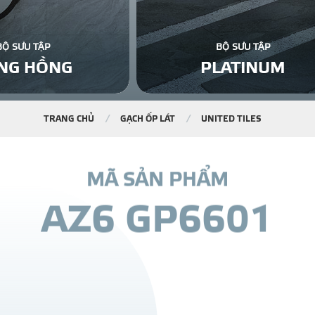
BỘ SƯU TẬP
BỘ SƯU TẬP
NG HỒNG
PLATINUM
TRANG CHỦ
GẠCH ỐP LÁT
UNITED TILES
M
Ã
S
Ả
N
P
H
Ẩ
M
A
Z
6
G
P
6
6
0
1