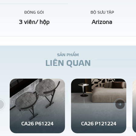
ĐÓNG GÓI
BỘ SƯU TẬP
3 viên/ hộp
Arizona
S
Ả
N
P
H
Ẩ
M
L
I
Ê
N
Q
U
A
N
CA26 P61224
CA26 P121224