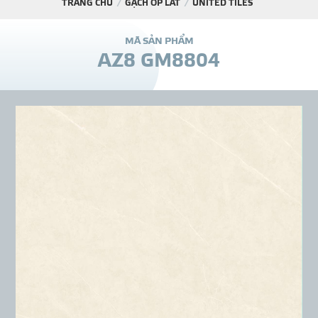
TRANG CHỦ
GẠCH ỐP LÁT
UNITED TILES
DỰ Á
M
Ã
S
Ả
N
P
H
Ẩ
M
A
Z
8
G
M
8
8
0
4
KÊNH PHÂN PHỐ
THƯ VIỆ
TIN SỰ KIỆN
TIN CHUYÊN MÔN
LIÊN HỆ - TƯ VẤ