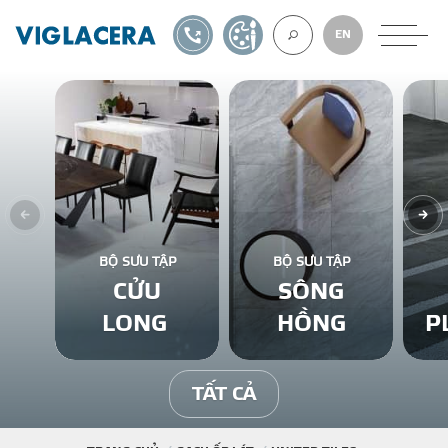
1900561582
TỰ THIẾT KẾ
EN
VỀ CHÚNG TÔ
GẠCH ỐP LÁT
BỘ SƯU TẬP
BỘ SƯU TẬP
CỬU
SÔNG
BÊ TÔNG KHÍ
LONG
HỒNG
P
NGÓI LỢP
TẤT CẢ
XUẤT KHẨU