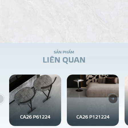
S
Ả
N
P
H
Ẩ
M
L
I
Ê
N
Q
U
A
N
CA26 P61224
CA26 P121224