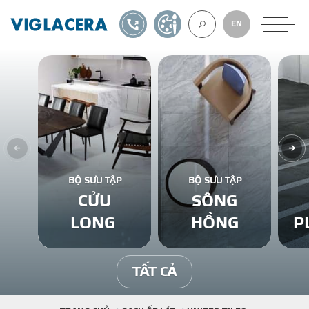
1900561582
TỰ THIẾT KẾ
EN
VỀ CHÚNG TÔ
GẠCH ỐP LÁT
BỘ SƯU TẬP
BỘ SƯU TẬP
CỬU
SÔNG
BÊ TÔNG KHÍ
LONG
HỒNG
P
NGÓI LỢP
TẤT CẢ
XUẤT KHẨU