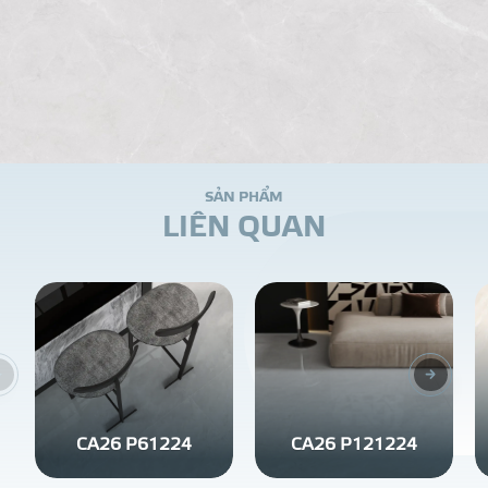
S
Ả
N
P
H
Ẩ
M
L
I
Ê
N
Q
U
A
N
CA26 P61224
CA26 P121224