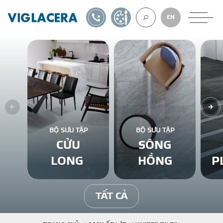
1900561582
TỰ THIẾT KẾ
EN
VỀ CHÚNG TÔ
GẠCH ỐP LÁT
BỘ SƯU TẬP
BỘ SƯU TẬP
CỬU
SÔNG
BÊ TÔNG KHÍ
LONG
HỒNG
P
NGÓI LỢP
TẤT CẢ
XUẤT KHẨU