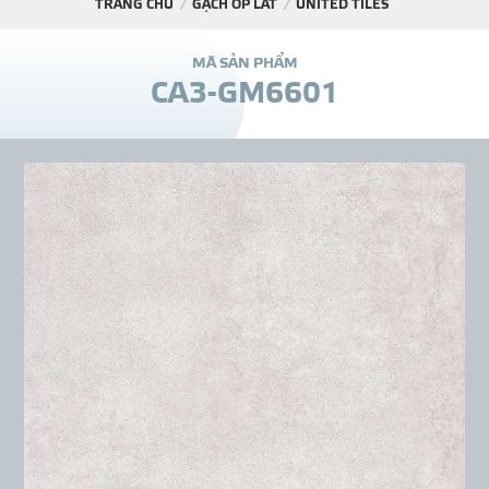
TRANG CHỦ
GẠCH ỐP LÁT
UNITED TILES
DỰ Á
M
Ã
S
Ả
N
P
H
Ẩ
M
C
A
3
-
G
M
6
6
0
1
KÊNH PHÂN PHỐ
THƯ VIỆ
TIN SỰ KIỆN
TIN CHUYÊN MÔN
LIÊN HỆ - TƯ VẤ