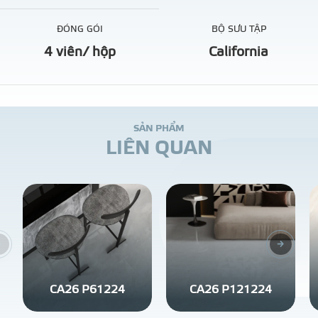
ĐÓNG GÓI
BỘ SƯU TẬP
4 viên/ hộp
California
S
Ả
N
P
H
Ẩ
M
L
I
Ê
N
Q
U
A
N
CA26 P61224
CA26 P121224