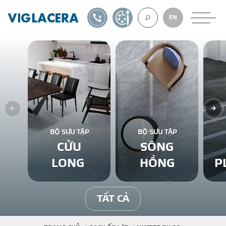
1900561582
TỰ THIẾT KẾ
EN
VỀ CHÚNG TÔ
GẠCH ỐP LÁT
BỘ SƯU TẬP
BỘ SƯU TẬP
CỬU
SÔNG
BÊ TÔNG KHÍ
LONG
HỒNG
P
NGÓI LỢP
TẤT CẢ
XUẤT KHẨU