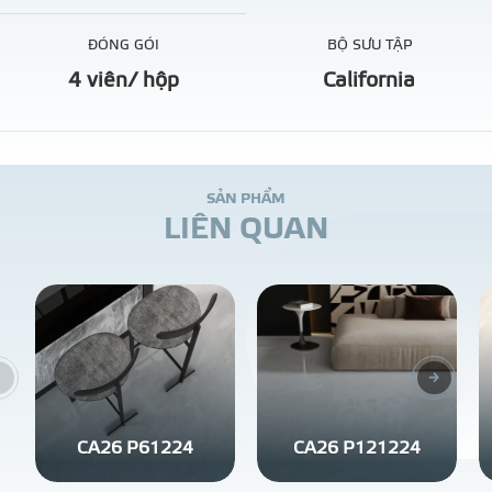
ĐÓNG GÓI
BỘ SƯU TẬP
4 viên/ hộp
California
S
Ả
N
P
H
Ẩ
M
L
I
Ê
N
Q
U
A
N
CA26 P61224
CA26 P121224