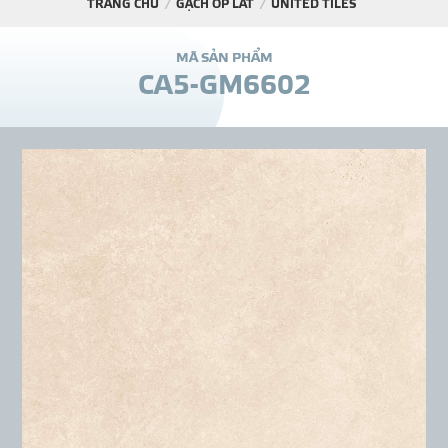
TRANG CHỦ
GẠCH ỐP LÁT
UNITED TILES
DỰ Á
M
Ã
S
Ả
N
P
H
Ẩ
M
C
A
5
-
G
M
6
6
0
2
KÊNH PHÂN PHỐ
THƯ VIỆ
TIN SỰ KIỆN
TIN CHUYÊN MÔN
LIÊN HỆ - TƯ VẤ