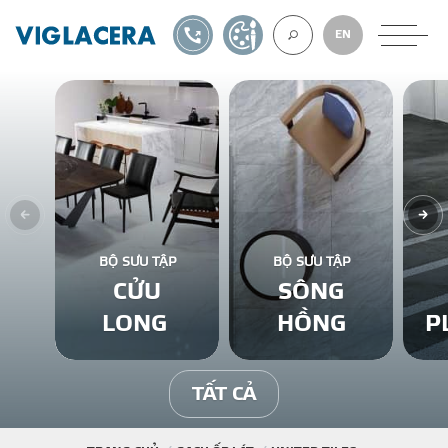
1900561582
TỰ THIẾT KẾ
EN
VỀ CHÚNG TÔ
GẠCH ỐP LÁT
BỘ SƯU TẬP
BỘ SƯU TẬP
CỬU
SÔNG
BÊ TÔNG KHÍ
LONG
HỒNG
P
NGÓI LỢP
TẤT CẢ
XUẤT KHẨU