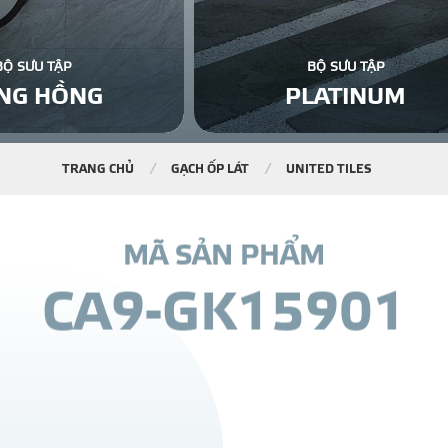
BỘ SƯU TẬP
BỘ SƯU TẬP
NG HỒNG
PLATINUM
TRANG CHỦ
GẠCH ỐP LÁT
UNITED TILES
M
Ã
S
Ả
N
P
H
Ẩ
M
C
A
9
-
G
K
1
5
9
0
1