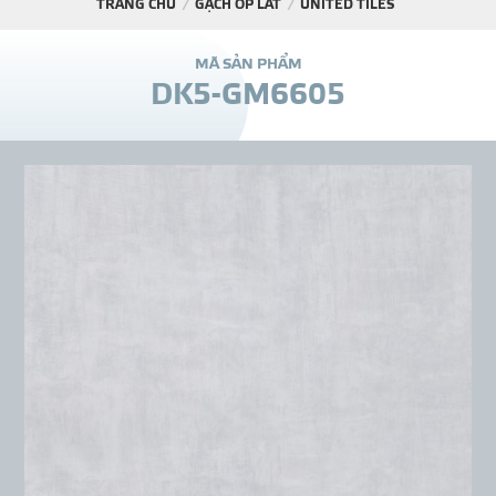
TRANG CHỦ
GẠCH ỐP LÁT
UNITED TILES
DỰ Á
M
Ã
S
Ả
N
P
H
Ẩ
M
D
K
5
-
G
M
6
6
0
5
KÊNH PHÂN PHỐ
THƯ VIỆ
TIN SỰ KIỆN
TIN CHUYÊN MÔN
LIÊN HỆ - TƯ VẤ