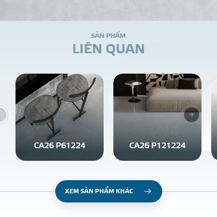
S
Ả
N
P
H
Ẩ
M
L
I
Ê
N
Q
U
A
N
CA26 P61224
CA26 P121224
XEM SẢN PHẨM KHÁC