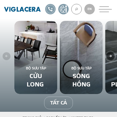
1900561582
TỰ THIẾT KẾ
EN
VỀ CHÚNG TÔ
GẠCH ỐP LÁT
BỘ SƯU TẬP
BỘ SƯU TẬP
CỬU
SÔNG
BÊ TÔNG KHÍ
LONG
HỒNG
P
NGÓI LỢP
TẤT CẢ
XUẤT KHẨU