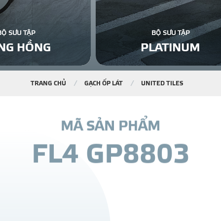
BỘ SƯU TẬP
BỘ SƯU TẬP
NG HỒNG
PLATINUM
TRANG CHỦ
GẠCH ỐP LÁT
UNITED TILES
M
Ã
S
Ả
N
P
H
Ẩ
M
F
L
4
G
P
8
8
0
3