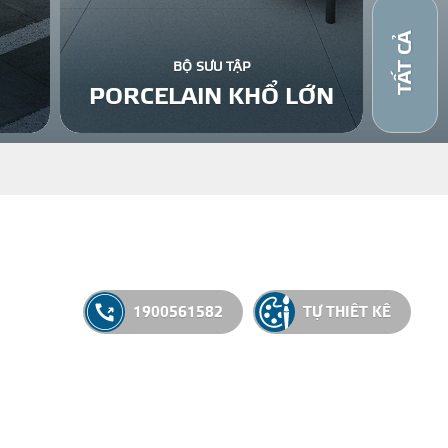
TẤT CẢ
BỘ SƯU TẬP
PORCELAIN KHỔ LỚN
1900561582
TỰ THIẾT KẾ