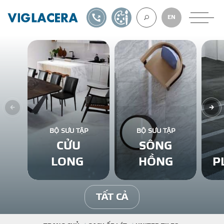
1900561582
TỰ THIẾT KẾ
EN
VỀ CHÚNG TÔ
GẠCH ỐP LÁT
BỘ SƯU TẬP
BỘ SƯU TẬP
CỬU
SÔNG
BÊ TÔNG KHÍ
LONG
HỒNG
P
NGÓI LỢP
TẤT CẢ
XUẤT KHẨU