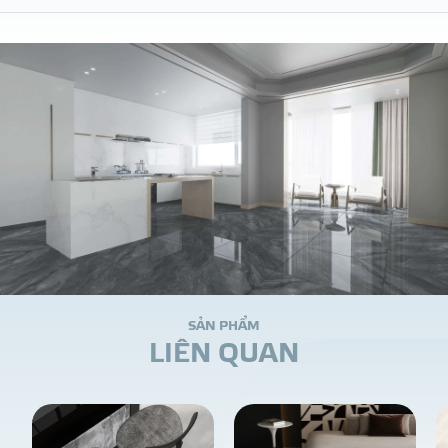
S
Ả
N
P
H
Ẩ
M
L
I
Ê
N
Q
U
A
N