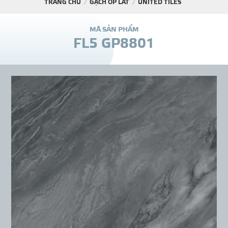
TRANG CHỦ
GẠCH ỐP LÁT
UNITED TILES
DỰ Á
M
Ã
S
Ả
N
P
H
Ẩ
M
F
L
5
G
P
8
8
0
1
KÊNH PHÂN PHỐ
THƯ VIỆ
TIN SỰ KIỆN
TIN CHUYÊN MÔN
LIÊN HỆ - TƯ VẤ