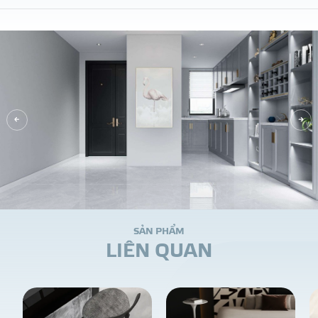
S
Ả
N
P
H
Ẩ
M
L
I
Ê
N
Q
U
A
N