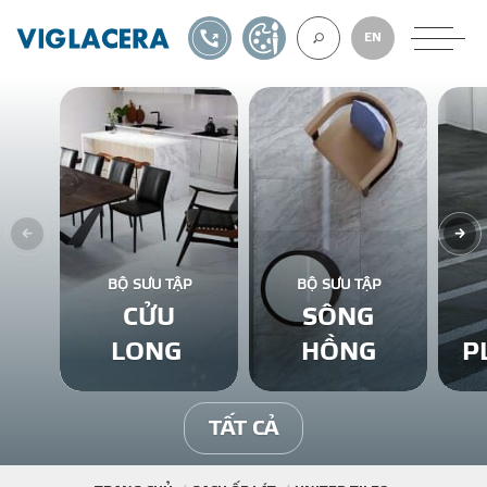
1900561582
TỰ THIẾT KẾ
EN
VỀ CHÚNG TÔ
GẠCH ỐP LÁT
BỘ SƯU TẬP
BỘ SƯU TẬP
CỬU
SÔNG
BÊ TÔNG KHÍ
LONG
HỒNG
P
NGÓI LỢP
TẤT CẢ
XUẤT KHẨU