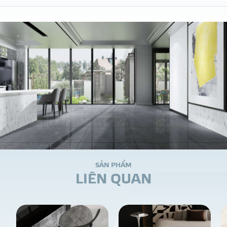
S
Ả
N
P
H
Ẩ
M
L
I
Ê
N
Q
U
A
N