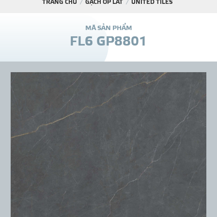
TRANG CHỦ
GẠCH ỐP LÁT
UNITED TILES
DỰ Á
M
Ã
S
Ả
N
P
H
Ẩ
M
F
L
6
G
P
8
8
0
1
KÊNH PHÂN PHỐ
THƯ VIỆ
TIN SỰ KIỆN
TIN CHUYÊN MÔN
LIÊN HỆ - TƯ VẤ