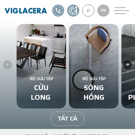
1900561582
TỰ THIẾT KẾ
EN
VỀ CHÚNG TÔ
GẠCH ỐP LÁT
BỘ SƯU TẬP
BỘ SƯU TẬP
CỬU
SÔNG
BÊ TÔNG KHÍ
LONG
HỒNG
P
NGÓI LỢP
TẤT CẢ
XUẤT KHẨU