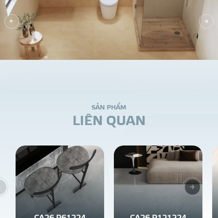
S
Ả
N
P
H
Ẩ
M
L
I
Ê
N
Q
U
A
N