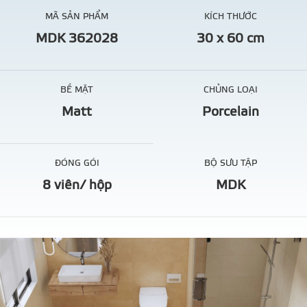
MÃ SẢN PHẨM
KÍCH THƯỚC
MDK 362028
30 x 60 cm
BỀ MẶT
CHỦNG LOẠI
Matt
Porcelain
ĐÓNG GÓI
BỘ SƯU TẬP
8 viên/ hộp
MDK