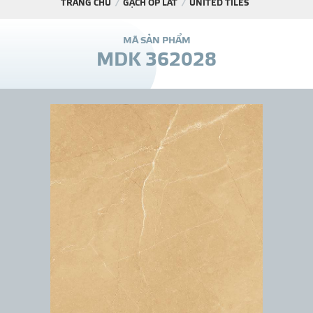
TRANG CHỦ
GẠCH ỐP LÁT
UNITED TILES
DỰ Á
M
Ã
S
Ả
N
P
H
Ẩ
M
M
D
K
3
6
2
0
2
8
KÊNH PHÂN PHỐ
THƯ VIỆ
TIN SỰ KIỆN
TIN CHUYÊN MÔN
LIÊN HỆ - TƯ VẤ