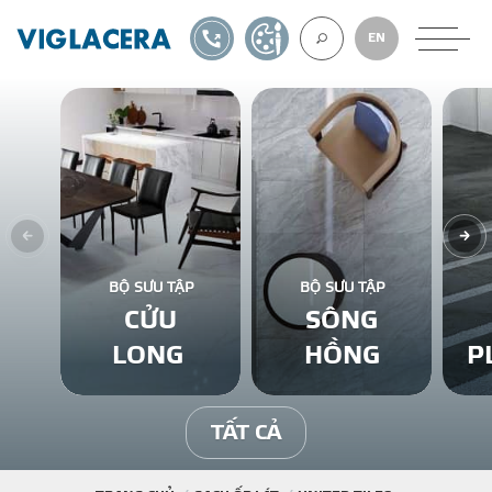
1900561582
TỰ THIẾT KẾ
EN
VỀ CHÚNG TÔ
GẠCH ỐP LÁT
BỘ SƯU TẬP
BỘ SƯU TẬP
CỬU
SÔNG
BÊ TÔNG KHÍ
LONG
HỒNG
P
NGÓI LỢP
TẤT CẢ
XUẤT KHẨU