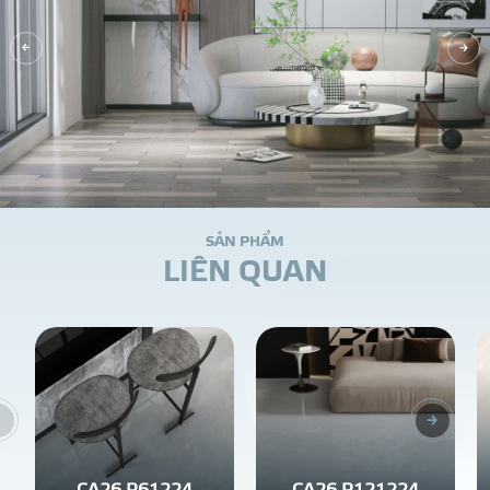
S
Ả
N
P
H
Ẩ
M
L
I
Ê
N
Q
U
A
N