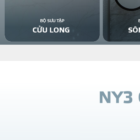
BỘ SƯU TẬP
CỬU LONG
SÔ
N
Y
3