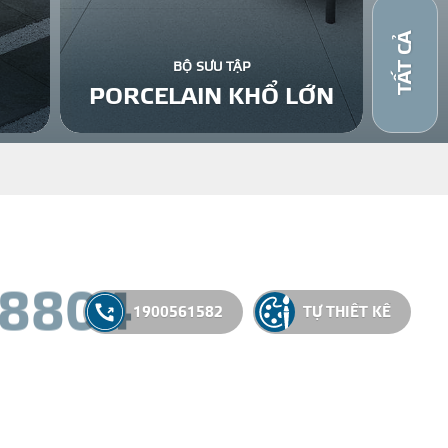
TẤT CẢ
BỘ SƯU TẬP
PORCELAIN KHỔ LỚN
8
8
0
4
1900561582
TỰ THIẾT KẾ