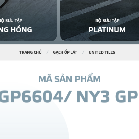
BỘ SƯU TẬP
BỘ SƯU TẬP
NG HỒNG
PLATINUM
TRANG CHỦ
GẠCH ỐP LÁT
UNITED TILES
M
Ã
S
Ả
N
P
H
Ẩ
M
G
P
6
6
0
4
/
N
Y
3
G
P