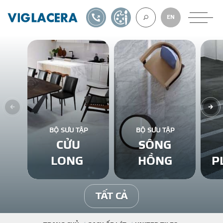
1900561582
TỰ THIẾT KẾ
EN
VỀ CHÚNG TÔ
GẠCH ỐP LÁT
BỘ SƯU TẬP
BỘ SƯU TẬP
CỬU
SÔNG
BÊ TÔNG KHÍ
LONG
HỒNG
P
NGÓI LỢP
TẤT CẢ
XUẤT KHẨU