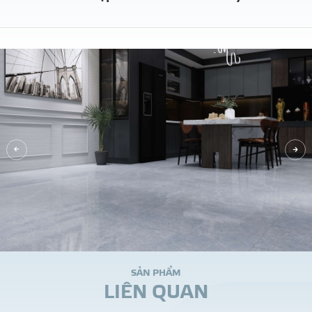
S
Ả
N
P
H
Ẩ
M
L
I
Ê
N
Q
U
A
N