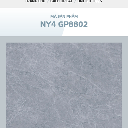
TRANG CHỦ
GẠCH ỐP LÁT
UNITED TILES
DỰ Á
M
Ã
S
Ả
N
P
H
Ẩ
M
N
Y
4
G
P
8
8
0
2
KÊNH PHÂN PHỐ
THƯ VIỆ
TIN SỰ KIỆN
TIN CHUYÊN MÔN
LIÊN HỆ - TƯ VẤ