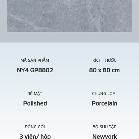
MÃ SẢN PHẨM
KÍCH THƯỚC
NY4 GP8802
80 x 80 cm
BỀ MẶT
CHỦNG LOẠI
Polished
Porcelain
ĐÓNG GÓI
BỘ SƯU TẬP
3 viên/ hộp
Newyork