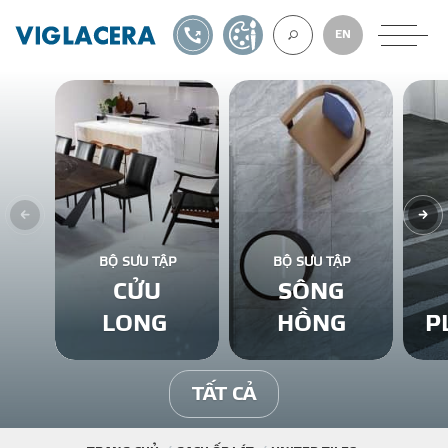
1900561582
TỰ THIẾT KẾ
EN
VỀ CHÚNG TÔ
GẠCH ỐP LÁT
BỘ SƯU TẬP
BỘ SƯU TẬP
CỬU
SÔNG
BÊ TÔNG KHÍ
LONG
HỒNG
P
NGÓI LỢP
TẤT CẢ
XUẤT KHẨU