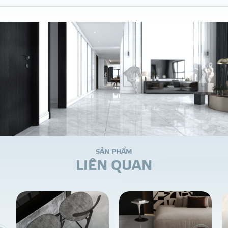
S
Ả
N
P
H
Ẩ
M
L
I
Ê
N
Q
U
A
N