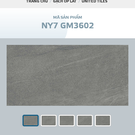
TRANG CHỦ
GẠCH ỐP LÁT
UNITED TILES
DỰ Á
M
Ã
S
Ả
N
P
H
Ẩ
M
N
Y
7
G
M
3
6
0
2
KÊNH PHÂN PHỐ
THƯ VIỆ
TIN SỰ KIỆN
TIN CHUYÊN MÔN
LIÊN HỆ - TƯ VẤ