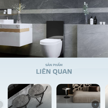
S
Ả
N
P
H
Ẩ
M
L
I
Ê
N
Q
U
A
N