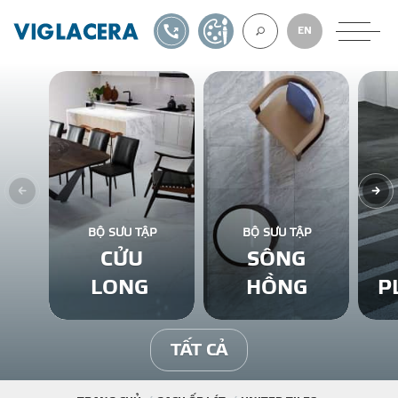
1900561582
TỰ THIẾT KẾ
EN
VỀ CHÚNG TÔ
GẠCH ỐP LÁT
BỘ SƯU TẬP
BỘ SƯU TẬP
CỬU
SÔNG
BÊ TÔNG KHÍ
LONG
HỒNG
P
NGÓI LỢP
TẤT CẢ
XUẤT KHẨU